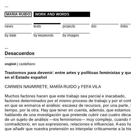
—
MARIA RUIDO
WORK AND WORDS
news
texts
projects
bio
links
by date
by keywords
by images
—
Desacuerdos
english
|
castellano
Trastornos para devenir: entre artes y políticas feministas y qu
en el Estado español
CARMEN NAVARRETE, MARÍA RUIDO y FEFA VILA
Muchos factores hacen que este trabajo sea parcial e inacabado,
factores determinados por el mismo proceso de trabajo y por el con
en que se enmarca el análisis: escasez de recursos, por una parte, 
tiempo, por la otra. Hay que tener en cuenta, además, que estamos
hablando de una investigación que pretende cubrir casi cuatro déca
de un sujeto de análisis —los feminismos— muy complejo, cuando 
contradictorio, en sus expresiones, relaciones e influencias. A eso h
que añadir que nuestra pretensión es interpelar críticamente a la his