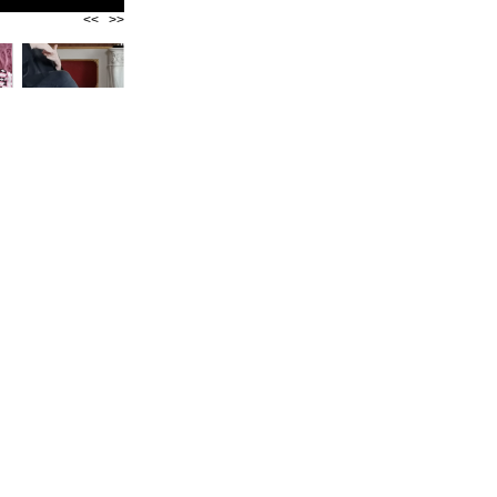
<<
>>