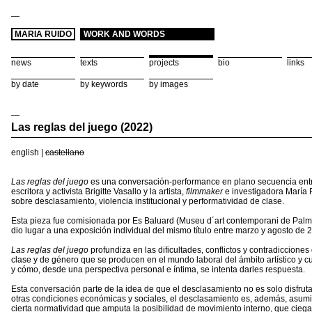
—
MARIA RUIDO
WORK AND WORDS
news
texts
projects
bio
links
by date
by keywords
by images
—
Las reglas del juego (2022)
english
|
castellano
Las reglas del juego
es una conversación-performance en plano secuencia entr
escritora y activista Brigitte Vasallo y la artista,
filmmaker
e investigadora María
sobre desclasamiento, violencia institucional y performatividad de clase.
Esta pieza fue comisionada por Es Baluard (Museu d´art contemporani de Palm
dio lugar a una exposición individual del mismo título entre marzo y agosto de 
Las reglas del juego
profundiza en las dificultades, conflictos y contradicciones
clase y de género que se producen en el mundo laboral del ámbito artístico y cu
y cómo, desde una perspectiva personal e íntima, se intenta darles respuesta.
Esta conversación parte de la idea de que el desclasamiento no es solo disfrut
otras condiciones económicas y sociales, el desclasamiento es, además, asumi
cierta normatividad que amputa la posibilidad de movimiento interno, que ciega