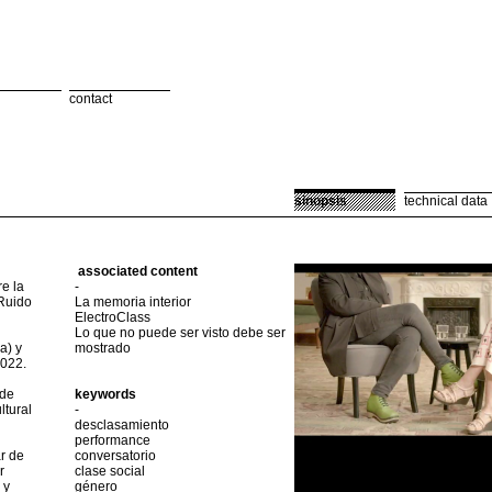
contact
sinopsis
technical data
associated content
e la
-
 Ruido
La memoria interior
ElectroClass
Lo que no puede ser visto debe ser
a) y
mostrado
2022.
 de
keywords
ltural
-
desclasamiento
performance
ar de
conversatorio
r
clase social
 y
género